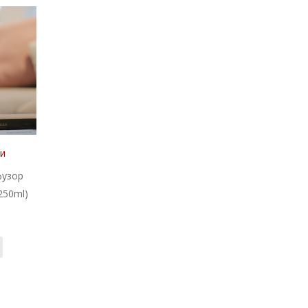
ии
фузор
250ml)
.