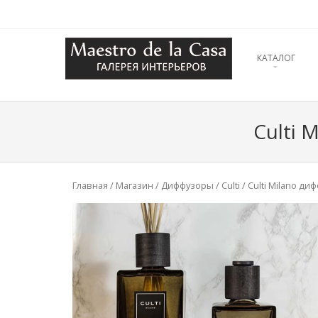
SKIP TO CONT
КАТАЛОГ
Menu
Culti 
Главная
/
Магазин
/
Диффузоры
/
Culti
/ Culti Milano д