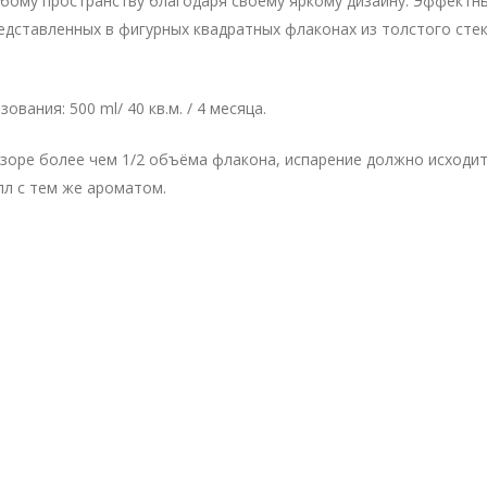
любому пространству благодаря своему яркому дизайну. Эффектн
едставленных в фигурных квадратных флаконах из толстого стек
вания: 500 ml/ 40 кв.м. / 4 месяца.
зоре более чем 1/2 объёма флакона, испарение должно исходит
лл с тем же ароматом.