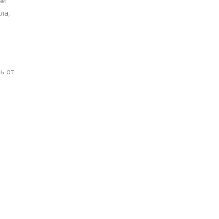
ый
ла,
ь от