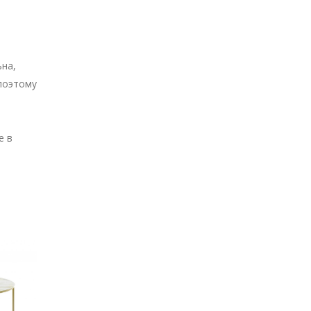
ьна,
 поэтому
ы
е в