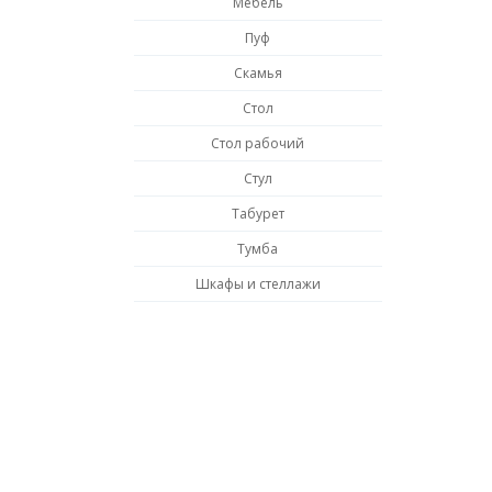
Мебель
Пуф
Скамья
Стол
Стол рабочий
Стул
Табурет
Тумба
Шкафы и стеллажи