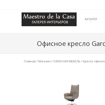
SKIP TO CONT
КАТАЛОГ
Menu
Офисное кресло Gard
Главная
/
Магазин
/
ОФИСНАЯ МЕБЕЛЬ
/
Кресло офисн